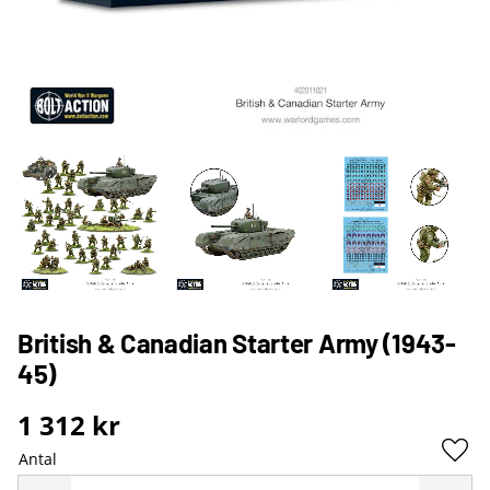
British & Canadian Starter Army (1943-
45)
1 312
kr
Antal
Lägg 