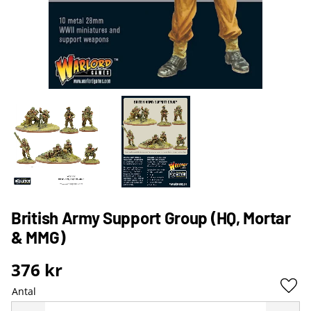
British Army Support Group (HQ, Mortar
& MMG)
376
kr
Antal
Lägg 