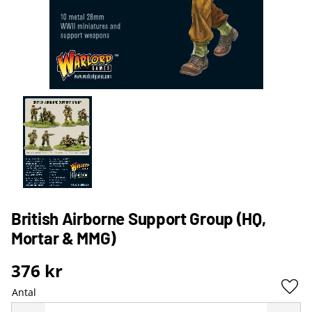
British Airborne Support Group (HQ,
Mortar & MMG)
376
kr
Antal
Lägg 