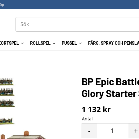
köp
KORTSPEL
ROLLSPEL
PUSSEL
FÄRG, SPRAY OCH PENSL
BP Epic Battl
Glory Starter
1 132
kr
Antal
-
+