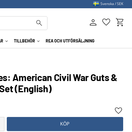
Svenska
SEK
Kundva
Favoriter
AR
TILLBEHÖR
REA OCH UTFÖRSÄLJNING
es: American Civil War Guts &
 Set (English)
Lägg ti
KÖP