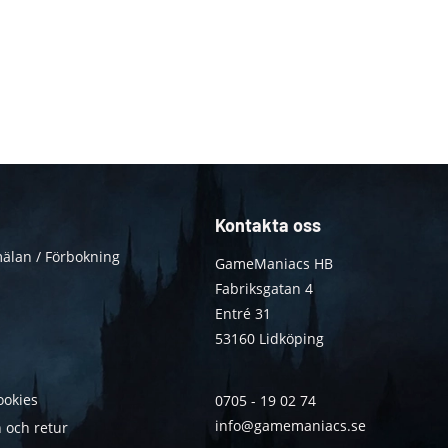
Kontakta oss
älan / Förbokning
GameManiacs HB
Fabriksgatan 4
Entré 31
53160 Lidköping
ookies
0705 - 19 02 74
info@gamemaniacs.se
 och retur