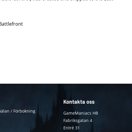
Battlefront
Kontakta oss
älan / Förbokning
GameManiacs HB
Fabriksgatan 4
Entré 31