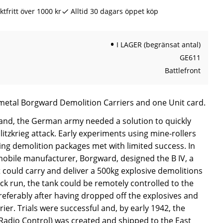
ktfritt över 1000 kr
Alltid 30 dagars öppet köp
I LAGER (begränsat antal)
GE611
Battlefront
 metal Borgward Demolition Carriers and one Unit card.
oland, the German army needed a solution to quickly
litzkrieg attack. Early experiments using mine-rollers
ing demolition packages met with limited success. In
bile manufacturer, Borgward, designed the B IV, a
 could carry and deliver a 500kg explosive demolitions
ack run, the tank could be remotely controlled to the
referably after having dropped off the explosives and
ier. Trials were successful and, by early 1942, the
(Radio Control) was created and shipped to the East