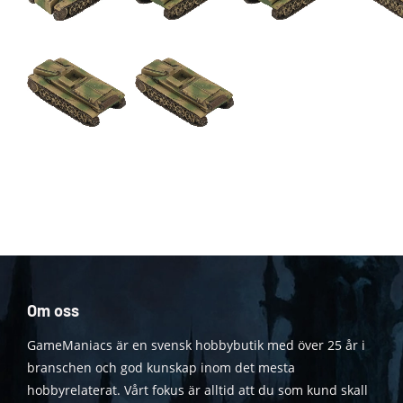
Om oss
GameManiacs är en svensk hobbybutik med över 25 år i
branschen och god kunskap inom det mesta
hobbyrelaterat. Vårt fokus är alltid att du som kund skall