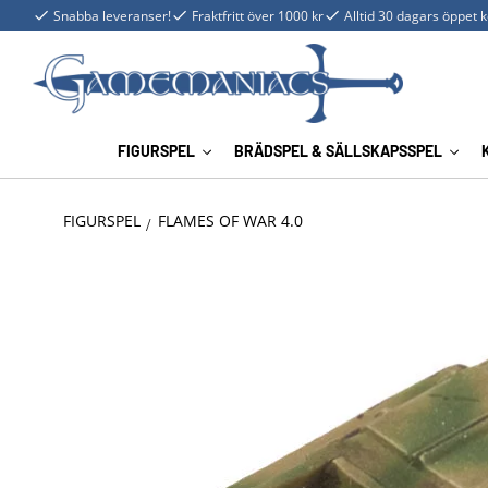
Snabba leveranser!
Fraktfritt över 1000 kr
Alltid 30 dagars öppet 
FIGURSPEL
BRÄDSPEL & SÄLLSKAPSSPEL
FIGURSPEL
FLAMES OF WAR 4.0