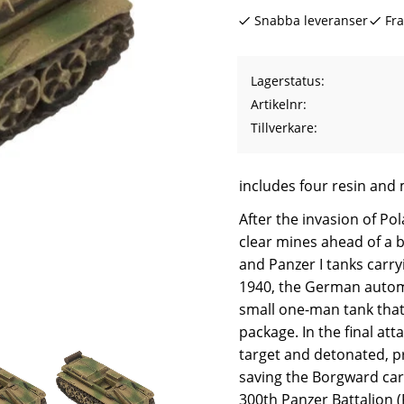
Snabba leveranser
Fra
Lagerstatus
Artikelnr
Tillverkare
includes four resin and
After the invasion of P
clear mines ahead of a b
and Panzer I tanks carry
1940, the German automo
small one-man tank that
package. In the final att
target and detonated, p
saving the Borgward carr
300th Panzer Battalion 