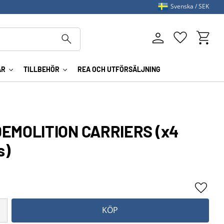
Svenska
SEK
Kundva
Favoriter
AR
TILLBEHÖR
REA OCH UTFÖRSÄLJNING
EMOLITION CARRIERS (x4
s)
Lägg ti
KÖP