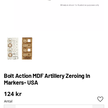
Bolt Action MDF Artillery Zeroing In
Markers- USA
124
kr
Antal
Lägg 