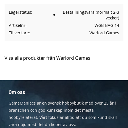
Lagerstatus
Beställningsvara (normalt 2-3
veckor)
Artikelnr
WGB-BAG-14
Tillverkare
Warlord Games
Visa alla produkter från Warlord Games
Om oss
GameManiacs är en svensk hobbybutik med över 25 år i
branschen och god kunskap inom det mesta
hobbyrelaterat. Vårt fokus är alltid att du som kund skall
vara nöjd med det du köper av oss.