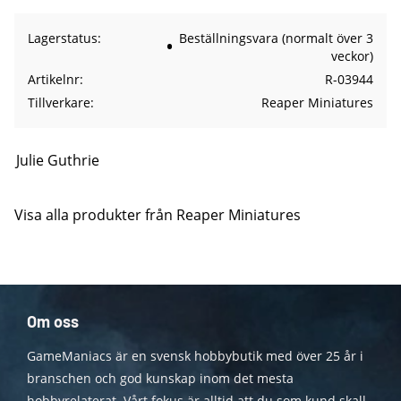
Lagerstatus
Beställningsvara (normalt över 3
veckor)
Artikelnr
R-03944
Tillverkare
Reaper Miniatures
Julie Guthrie
Visa alla produkter från Reaper Miniatures
Om oss
GameManiacs är en svensk hobbybutik med över 25 år i
branschen och god kunskap inom det mesta
hobbyrelaterat. Vårt fokus är alltid att du som kund skall