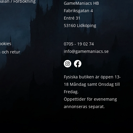
älan / Förbokning
GameManiacs HB
Fabriksgatan 4
Entré 31
53160 Lidköping
ookies
0705 - 19 02 74
info@gamemaniacs.se
 och retur
Fysiska butiken är öppen 13-
18 Måndag samt Onsdag till
Fredag.
Öppettider för evenemang
annonseras separat.