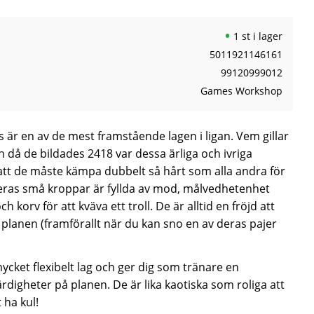
1 st i lager
5011921146161
99120999012
Games Workshop
är en av de mest framstående lagen i ligan. Vem gillar
 då de bildades 2418 var dessa ärliga och ivriga
tt de måste kämpa dubbelt så hårt som alla andra för
Deras små kroppar är fyllda av mod, målvedhetenhet
ch korv för att kväva ett troll. De är alltid en fröjd att
planen (framförallt när du kan sno en av deras pajer
 mycket flexibelt lag och ger dig som tränare en
ärdigheter på planen. De är lika kaotiska som roliga att
 ha kul!