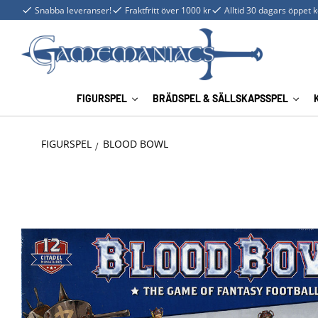
Snabba leveranser!
Fraktfritt över 1000 kr
Alltid 30 dagars öppet 
FIGURSPEL
BRÄDSPEL & SÄLLSKAPSSPEL
FIGURSPEL
BLOOD BOWL