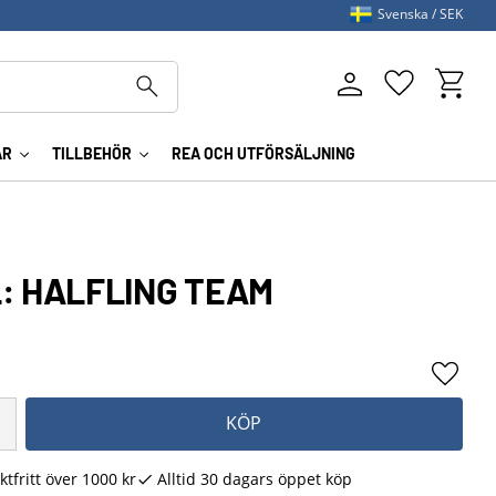
Svenska
SEK
Kundva
Favoriter
AR
TILLBEHÖR
REA OCH UTFÖRSÄLJNING
: HALFLING TEAM
Lägg ti
KÖP
ktfritt över 1000 kr
Alltid 30 dagars öppet köp