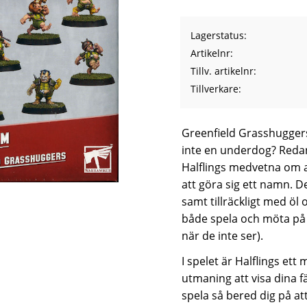
Lagerstatus
Artikelnr
Tillv. artikelnr
Tillverkare
Greenfield Grasshuggers 
inte en underdog? Redan
Halflings medvetna om a
att göra sig ett namn. 
samt tillräckligt med öl o
både spela och möta på 
när de inte ser).
I spelet är Halflings ett
utmaning att visa dina f
spela så bered dig på att