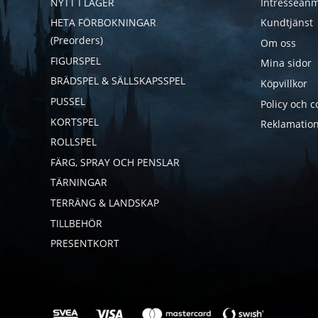
NYTT I LAGER
Intresseanm
HETA FÖRBOKNINGAR
Kundtjänst
(Preorders)
Om oss
FIGURSPEL
Mina sidor
BRÄDSPEL & SÄLLSKAPSSPEL
Köpvillkor
PUSSEL
Policy och c
KORTSPEL
Reklamation
ROLLSPEL
FÄRG, SPRAY OCH PENSLAR
TÄRNINGAR
TERRÄNG & LANDSKAP
TILLBEHÖR
PRESENTKORT