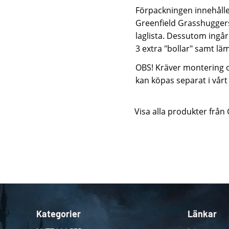
Förpackningen innehåller
Greenfield Grasshuggers 
laglista. Dessutom ingå
3 extra "bollar" samt lä
OBS! Kräver montering oc
kan köpas separat i vårt
Visa alla produkter fr
Kategorier
Länkar