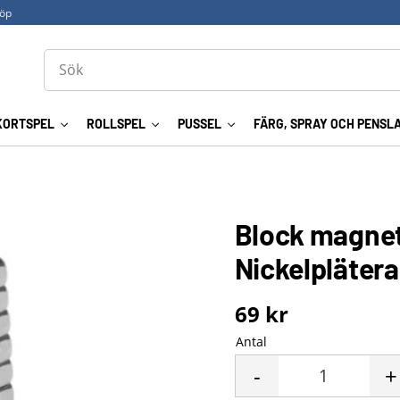
köp
KORTSPEL
ROLLSPEL
PUSSEL
FÄRG, SPRAY OCH PENSL
Block magnet 
Nickelpläter
69
kr
Antal
-
+