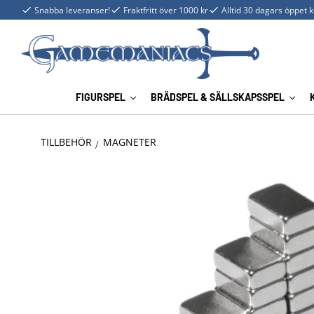
Snabba leveranser!
Fraktfritt över 1000 kr
Alltid 30 dagars öppet 
FIGURSPEL
BRÄDSPEL & SÄLLSKAPSSPEL
TILLBEHÖR
MAGNETER