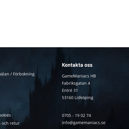
Kontakta oss
älan / Förbokning
GameManiacs HB
Fabriksgatan 4
Entré 31
53160 Lidköping
ookies
0705 - 19 02 74
info@gamemaniacs.se
 och retur