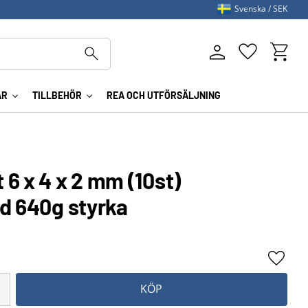
Svenska
SEK
Kundva
Favoriter
AR
TILLBEHÖR
REA OCH UTFÖRSÄLJNING
6 x 4 x 2 mm (10st)
ad 640g styrka
Lägg ti
KÖP