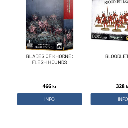
BLADES OF KHORNE:
BLOODLE
FLESH HOUNDS
466
328
kr
k
INFO
INF