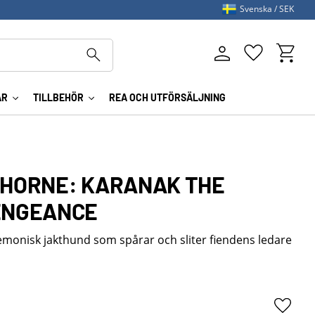
Svenska
SEK
Kundva
Favoriter
AR
TILLBEHÖR
REA OCH UTFÖRSÄLJNING
KHORNE: KARANAK THE
ENGEANCE
emonisk jakthund som spårar och sliter fiendens ledare
Lägg ti