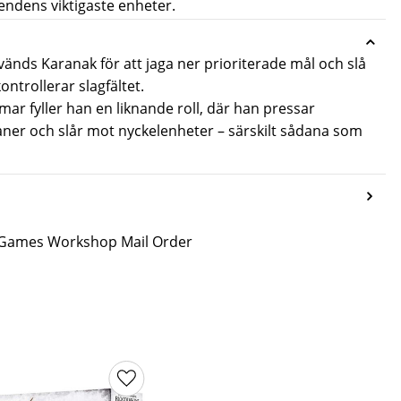
fiendens viktigaste enheter.
nds Karanak för att jaga ner prioriterade mål och slå
ntrollerar slagfältet.
r fyller han en liknande roll, där han pressar
aner och slår mot nyckelenheter – särskilt sådana som
n Games Workshop Mail Order
ter
Lägg till i favoriter