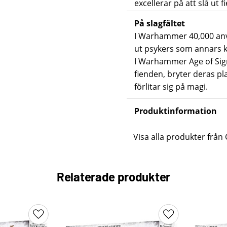
excellerar på att slå ut 
På slagfältet
I Warhammer 40,000 anvä
ut psykers som annars ko
I Warhammer Age of Sigma
fienden, bryter deras pl
förlitar sig på magi.
Produktinformation
Visa alla produkter frå
Relaterade produkter
Lägg till i favoriter
Lägg till i favori