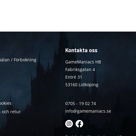
Kontakta oss
älan / Förbokning
GameManiacs HB
Fabriksgatan 4
Entré 31
53160 Lidköping
ookies
0705 - 19 02 74
info@gamemaniacs.se
 och retur