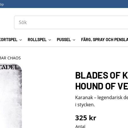
köp
KORTSPEL
ROLLSPEL
PUSSEL
FÄRG, SPRAY OCH PENSL
MAR CHAOS
BLADES OF 
HOUND OF V
Karanak – legendarisk d
i stycken.
325
kr
Antal