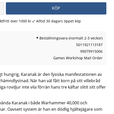
KÖP
ktfritt över 1000 kr
Alltid 30 dagars öppet köp
Beställningsvara (normalt 2-3 veckor)
5011921113187
99079915006
Games Workshop Mail Order
gt hungrig, Karanak är den fysiska manifestationen av
mndlystnad. När han väl fått korn på sitt villebråd
 rovdjur inte vila förrän hans tre käftar slitit sitt offer
ända Karanak i både
Warhammer 40,000
och
mar
. Oavsett system är han en dödlig hjältejägare som