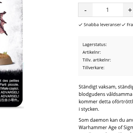
-
+
Snabba leveranser
Fra
Lagerstatus
Artikelnr
Tillv. artikelnr
Tillverkare
Ständigt vaksam, ständi
blodgudens våldsamma hä
kommer detta oförtröttliga
i stycken.
Som daemon kan du anv
Warhammer Age of Sig