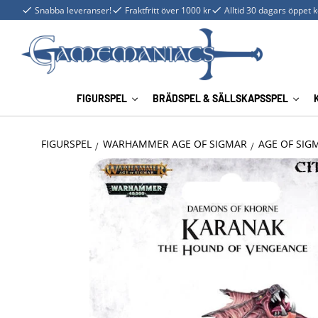
Snabba leveranser!
Fraktfritt över 1000 kr
Alltid 30 dagars öppet 
FIGURSPEL
BRÄDSPEL & SÄLLSKAPSSPEL
FIGURSPEL
WARHAMMER AGE OF SIGMAR
AGE OF SIG