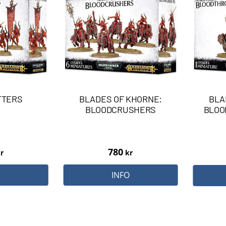
TTERS
BLADES OF KHORNE:
BLA
BLOODCRUSHERS
BLOO
780
r
kr
O
INFO