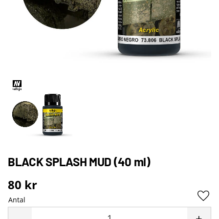
BLACK SPLASH MUD (40 ml)
80
kr
Antal
Lägg 
-
+