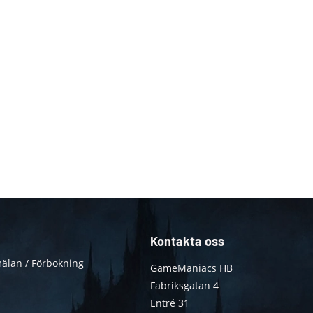
Kontakta oss
älan / Förbokning
GameManiacs HB
Fabriksgatan 4
Entré 31