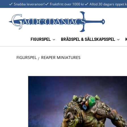
Snabba leveranser!
Fraktfritt över 1000 kr
Alltid 30 dagars öppet 
FIGURSPEL
BRÄDSPEL & SÄLLSKAPSSPEL
FIGURSPEL
REAPER MINIATURES