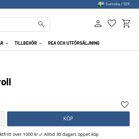
Svenska
SEK
Kundva
Favoriter
AR
TILLBEHÖR
REA OCH UTFÖRSÄLJNING
oll
Lägg ti
KÖP
ktfritt över 1000 kr
Alltid 30 dagars öppet köp