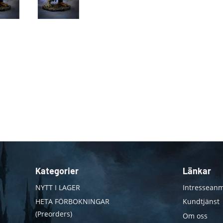
Kategorier
Länkar
NYTT I LAGER
Intresseanm
HETA FÖRBOKNINGAR
Kundtjänst
(Preorders)
Om oss