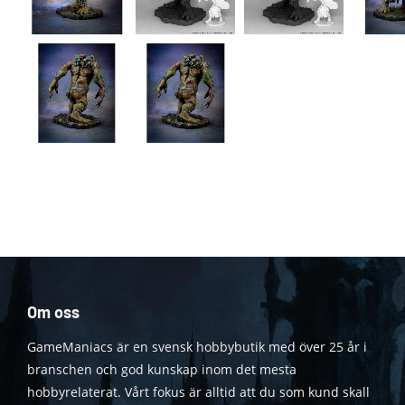
Om oss
GameManiacs är en svensk hobbybutik med över 25 år i
branschen och god kunskap inom det mesta
hobbyrelaterat. Vårt fokus är alltid att du som kund skall