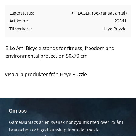
Lagerstatus
I LAGER (begränsat antal)
Artikelnr
29541
Tillverkare
Heye Puzzle
Bike Art -Bicycle stands for fitness, freedom and
environmental protection 50x70 cm
Visa alla produkter från Heye Puzzle
Om oss
GameManiacs är en svensk hobbybutik med över 25 år i
branschen och god kunskap inom det mesta