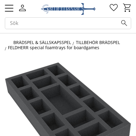
Kundv
Favorit
Meny
BRÄDSPEL & SÄLLSKAPSSPEL
TILLBEHÖR BRÄDSPEL
FELDHERR special foamtrays for boardgames