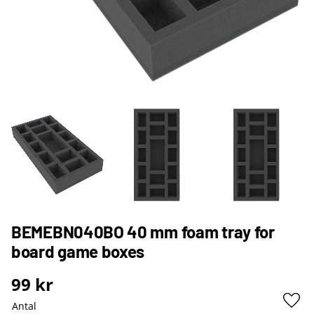
BEMEBN040BO 40 mm foam tray for
board game boxes
99
kr
Antal
Lägg 