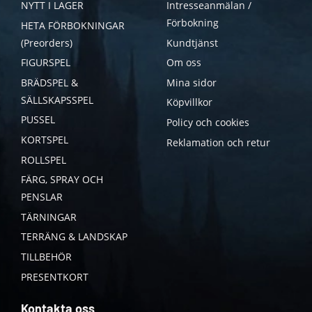
NYTT I LAGER
Intresseanmälan /
Förbokning
HETA FÖRBOKNINGAR
(Preorders)
Kundtjänst
FIGURSPEL
Om oss
BRÄDSPEL &
Mina sidor
SÄLLSKAPSSPEL
Köpvillkor
PUSSEL
Policy och cookies
KORTSPEL
Reklamation och retur
ROLLSPEL
FÄRG, SPRAY OCH
PENSLAR
TÄRNINGAR
TERRÄNG & LANDSKAP
TILLBEHÖR
PRESENTKORT
Kontakta oss