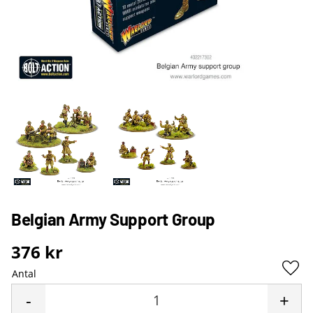
Belgian Army Support Group
376
kr
Antal
Lägg 
-
+