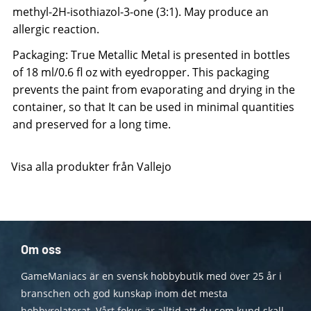
methyl-2H-isothiazol-3-one (3:1). May produce an
allergic reaction.
Packaging: True Metallic Metal is presented in bottles
of 18 ml/0.6 fl oz with eyedropper. This packaging
prevents the paint from evaporating and drying in the
container, so that It can be used in minimal quantities
and preserved for a long time.
Visa alla produkter från Vallejo
Om oss
GameManiacs är en svensk hobbybutik med över 25 år i
branschen och god kunskap inom det mesta
hobbyrelaterat. Vårt fokus är alltid att du som kund skall