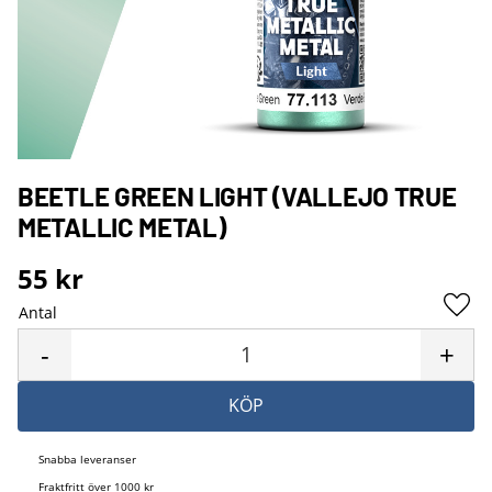
BEETLE GREEN LIGHT (VALLEJO TRUE
METALLIC METAL)
55
kr
Antal
Lägg 
-
+
KÖP
Snabba leveranser
Fraktfritt över 1000 kr