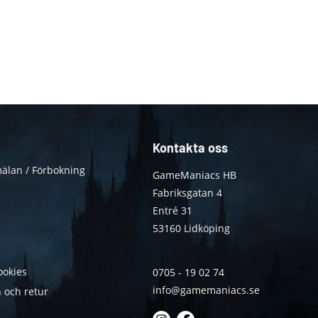
Kontakta oss
älan / Förbokning
GameManiacs HB
Fabriksgatan 4
Entré 31
53160 Lidköping
ookies
0705 - 19 02 74
info@gamemaniacs.se
 och retur