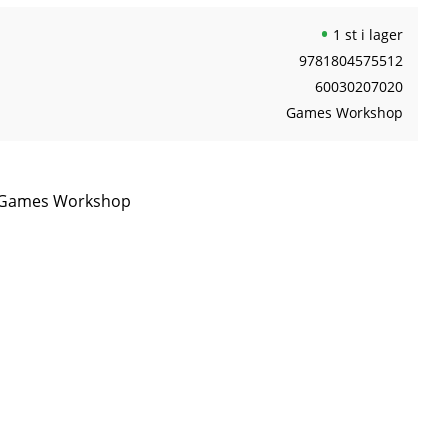
1 st i lager
9781804575512
60030207020
Games Workshop
ån Games Workshop