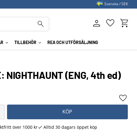
Svenska
SEK
Kundva
Favoriter
AR
TILLBEHÖR
REA OCH UTFÖRSÄLJNING
 NIGHTHAUNT (ENG, 4th ed)
Lägg ti
KÖP
ktfritt över 1000 kr
Alltid 30 dagars öppet köp