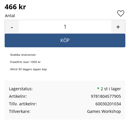
466
kr
Antal
Lägg 
-
+
KÖP
Snabba leveranser
Fraktfritt över 1000 kr
Alltid 30 dagars öppet köp
Lagerstatus
2 st i lager
Artikelnr
9781804577905
Tillv. artikelnr
60030201034
Tillverkare
Games Workshop