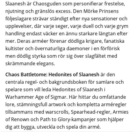
Slaanesh är Chaosguden som personifierar frestelse,
njutning och gränslös excess. Den Mörke Prinsens
följeslagare strävar ständigt efter nya sensationer och
upplevelser, där varje seger, varje duell och varje grym
handling endast väcker en ännu starkare längtan efter
mer. Deras arméer förenar dödliga krigare, fanatiska
kultister och övernaturliga daemoner i en förförisk
men dödlig styrka som rör sig över slagfältet med
skrämmande elegans.
Chaos Battletome: Hedonites of Slaanesh
är den
centrala regel- och bakgrundsboken för samlare och
spelare som vill leda Hedonites of Slaanesh i
Warhammer Age of Sigmar. Här hittar du omfattande
lore, stämningsfull artwork och kompletta arméregler
tillsammans med warscrolls, Spearhead-regler, Armies
of Renown och Path to Glory-kampanjer som hjälper
dig att bygga, utveckla och spela din armé.