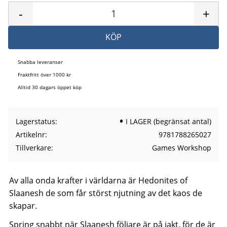
-
+
KÖP
Snabba leveranser
Fraktfritt över 1000 kr
Alltid 30 dagars öppet köp
Lagerstatus
I LAGER (begränsat antal)
Artikelnr
9781788265027
Tillverkare
Games Workshop
Av alla onda krafter i världarna är Hedonites of
Slaanesh de som får störst njutning av det kaos de
skapar.
Spring snabbt när Slaanesh följare är på jakt, för de är