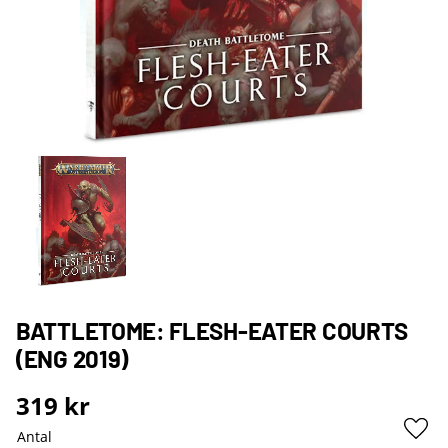
BATTLETOME: FLESH-EATER COURTS
(ENG 2019)
319
kr
Antal
Lägg 