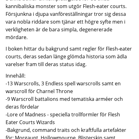
kannibaliska monster som utgör Flesh-eater courts.
Försjunkna i djupa vanföreställningar tror sig dessa
vara nobla riddare som tjänar ett högre syfte men i
verkligheten är de bara simpla, degenererade
mördare.
I boken hittar du bakgrund samt regler för Flesh-eater
courts, deras sedan länge glömda historia som ädla
varelser fram till deras status idag.
Innehåll:
-13 Warscrolls, 3 Endless spell warscrolls samt en
warscroll för Charnel Throne
-9 Warscroll battalions med tematiska arméer och
deras fördelar
-Lore of Madness - speciella trollformler för Flesh
Eater Courts Wizards
-Bakgrund, command traits och kraftfulla artefakter
för: Morgaunt, Hollowmourne, Blisterskin samt