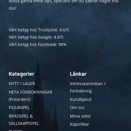
också gärna emot tips, speciellt om du saknar något hos
oss!
Vårt betyg hos Trustpilot: 4.6/5
Vårt betyg hos Google: 4.8/5
Vårt betyg hos Facebook: 98%
Kategorier
Länkar
NYTT I LAGER
Intresseanmälan /
Förbokning
HETA FÖRBOKNINGAR
(Preorders)
Kundtjänst
FIGURSPEL
Om oss
BRÄDSPEL &
Mina sidor
SÄLLSKAPSSPEL
Köpvillkor