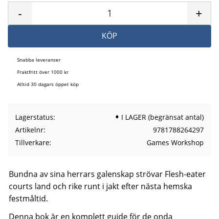
-
+
KÖP
Snabba leveranser
Fraktfritt över 1000 kr
Alltid 30 dagars öppet köp
Lagerstatus
I LAGER (begränsat antal)
Artikelnr
9781788264297
Tillverkare
Games Workshop
Bundna av sina herrars galenskap strövar Flesh-eater
courts land och rike runt i jakt efter nästa hemska
festmåltid.
Denna bok är en komplett guide för de onda