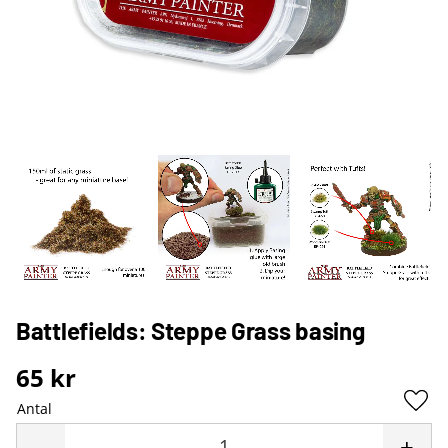
Battlefields: Steppe Grass basing
65
kr
Antal
Lägg 
-
+