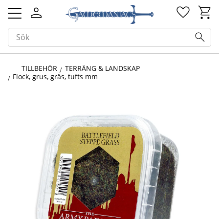
Kundv
Favorit
Meny
TILLBEHÖR
TERRÄNG & LANDSKAP
Flock, grus, gräs, tufts mm