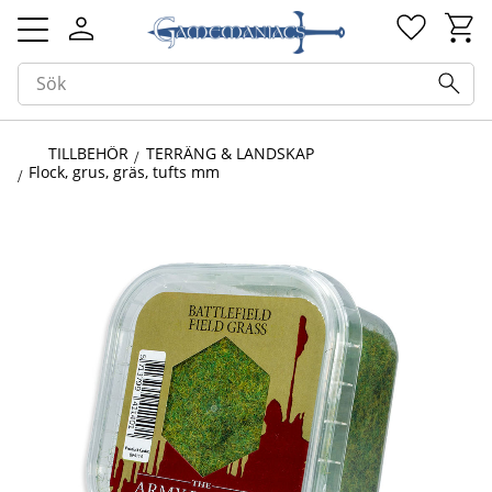
Kundv
Favorit
Meny
TILLBEHÖR
TERRÄNG & LANDSKAP
Flock, grus, gräs, tufts mm