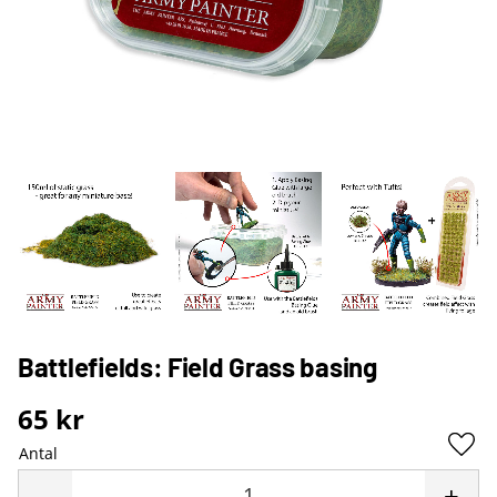
Battlefields: Field Grass basing
65
kr
Antal
Lägg 
-
+