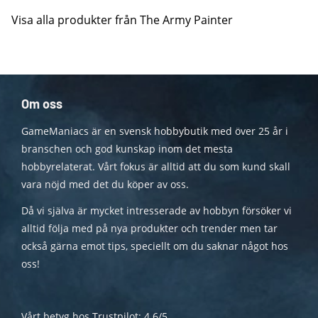
Visa alla produkter från The Army Painter
Om oss
GameManiacs är en svensk hobbybutik med över 25 år i
branschen och god kunskap inom det mesta
hobbyrelaterat. Vårt fokus är alltid att du som kund skall
vara nöjd med det du köper av oss.
Då vi själva är mycket intresserade av hobbyn försöker vi
alltid följa med på nya produkter och trender men tar
också gärna emot tips, speciellt om du saknar något hos
oss!
Vårt betyg hos Trustpilot: 4.6/5