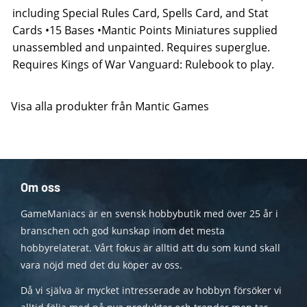
including Special Rules Card, Spells Card, and Stat
Cards •15 Bases •Mantic Points Miniatures supplied
unassembled and unpainted. Requires superglue.
Requires Kings of War Vanguard: Rulebook to play.
Visa alla produkter från Mantic Games
Om oss
GameManiacs är en svensk hobbybutik med över 25 år i
branschen och god kunskap inom det mesta
hobbyrelaterat. Vårt fokus är alltid att du som kund skall
vara nöjd med det du köper av oss.
Då vi själva är mycket intresserade av hobbyn försöker vi