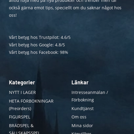
alltid följa med på nya produkter och trender men tar
också gärna emot tips, speciellt om du saknar något hos
oss!
Vårt betyg hos Trustpilot: 4.6/5
Vårt betyg hos Google: 4.8/5
Vårt betyg hos Facebook: 98%
Kategorier
Länkar
NYTT I LAGER
Intresseanmälan /
Förbokning
HETA FÖRBOKNINGAR
(Preorders)
Kundtjänst
FIGURSPEL
Om oss
BRÄDSPEL &
Mina sidor
SÄLLSKAPSSPEL
Köpvillkor