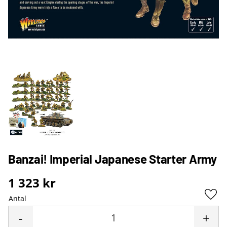
Banzai! Imperial Japanese Starter Army
1 323
kr
Antal
Lägg 
-
+