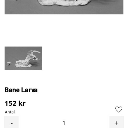
Bane Larva
152
kr
Antal
Lägg 
-
+