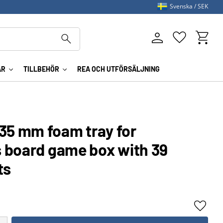
Svenska
SEK
Kundva
Favoriter
AR
TILLBEHÖR
REA OCH UTFÖRSÄLJNING
5 mm foam tray for
 board game box with 39
ts
Lägg ti