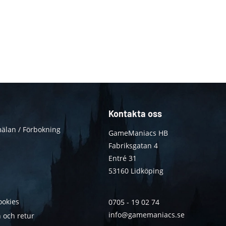
Kontakta oss
älan / Förbokning
GameManiacs HB
Fabriksgatan 4
Entré 31
53160 Lidköping
ookies
0705 - 19 02 74
info@gamemaniacs.se
 och retur