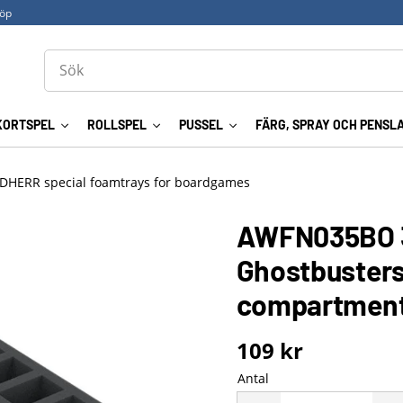
köp
KORTSPEL
ROLLSPEL
PUSSEL
FÄRG, SPRAY OCH PENSL
DHERR special foamtrays for boardgames
AWFN035BO 3
Ghostbusters
compartmen
109
kr
Antal