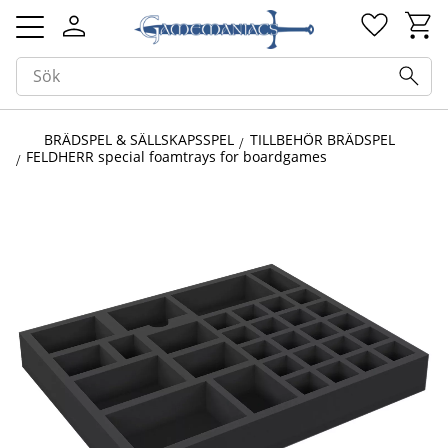
Kundv
Favorit
Meny
BRÄDSPEL & SÄLLSKAPSSPEL
TILLBEHÖR BRÄDSPEL
FELDHERR special foamtrays for boardgames