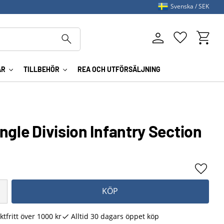
Svenska
SEK
Kundva
Favoriter
AR
TILLBEHÖR
REA OCH UTFÖRSÄLJNING
ngle Division Infantry Section
Lägg ti
KÖP
ktfritt över 1000 kr
Alltid 30 dagars öppet köp