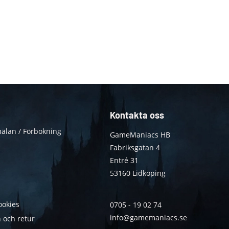
Kontakta oss
älan / Förbokning
GameManiacs HB
Fabriksgatan 4
Entré 31
53160 Lidköping
ookies
0705 - 19 02 74
info@gamemaniacs.se
 och retur