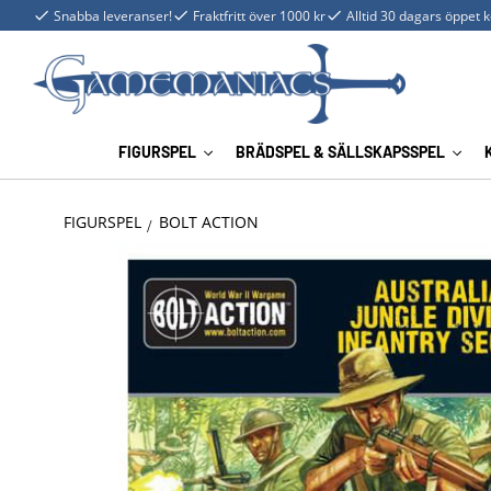
Snabba leveranser!
Fraktfritt över 1000 kr
Alltid 30 dagars öppet 
FIGURSPEL
BRÄDSPEL & SÄLLSKAPSSPEL
FIGURSPEL
BOLT ACTION