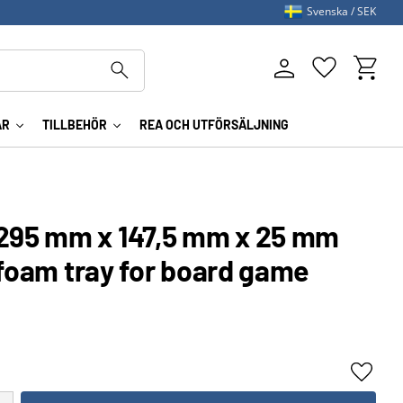
Svenska
SEK
Kundva
Favoriter
AR
TILLBEHÖR
REA OCH UTFÖRSÄLJNING
95 mm x 147,5 mm x 25 mm
 foam tray for board game
Lägg ti