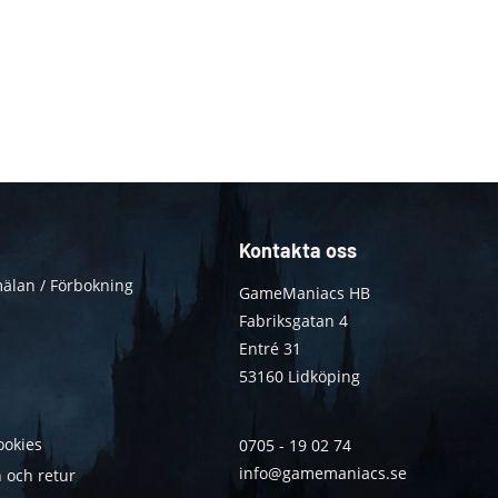
Kontakta oss
älan / Förbokning
GameManiacs HB
Fabriksgatan 4
Entré 31
53160 Lidköping
ookies
0705 - 19 02 74
info@gamemaniacs.se
 och retur