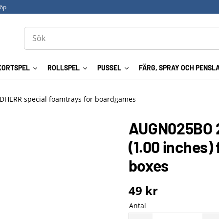
köp
KORTSPEL
ROLLSPEL
PUSSEL
FÄRG, SPRAY OCH PENSL
DHERR special foamtrays for boardgames
AUGN025BO 2
(1.00 inches)
boxes
49
kr
Antal