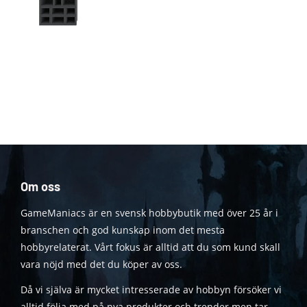
Om oss
GameManiacs är en svensk hobbybutik med över 25 år i
branschen och god kunskap inom det mesta
hobbyrelaterat. Vårt fokus är alltid att du som kund skall
vara nöjd med det du köper av oss.
Då vi själva är mycket intresserade av hobbyn försöker vi
alltid följa med på nya produkter och trender men tar