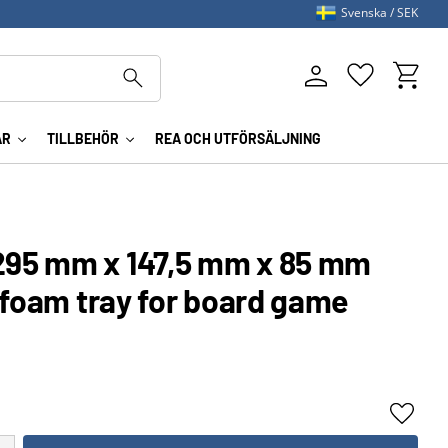
Svenska
SEK
Kundva
Favoriter
AR
TILLBEHÖR
REA OCH UTFÖRSÄLJNING
95 mm x 147,5 mm x 85 mm
 foam tray for board game
Lägg ti