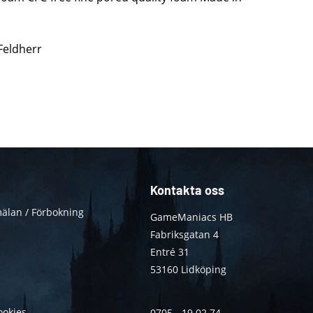
 Feldherr
Kontakta oss
älan / Förbokning
GameManiacs HB
Fabriksgatan 4
Entré 31
53160 Lidköping
ookies
0705 - 19 02 74