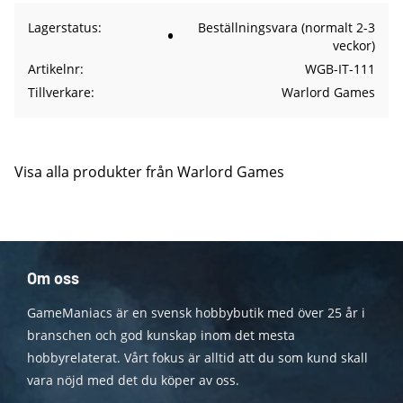
Lagerstatus
Beställningsvara (normalt 2-3
veckor)
Artikelnr
WGB-IT-111
Tillverkare
Warlord Games
Visa alla produkter från Warlord Games
Om oss
GameManiacs är en svensk hobbybutik med över 25 år i
branschen och god kunskap inom det mesta
hobbyrelaterat. Vårt fokus är alltid att du som kund skall
vara nöjd med det du köper av oss.