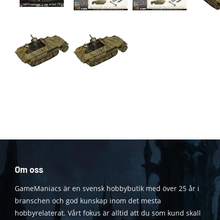
Om oss
GameManiacs är en svensk hobbybutik med över 25 år i
branschen och god kunskap inom det mesta
hobbyrelaterat. Vårt fokus är alltid att du som kund skall