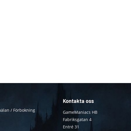
Kontakta oss
älan / Förbokning
GameManiacs HB
Fabriksgatan 4
Entré 31