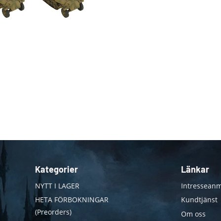
Kategorier
Länkar
NYTT I LAGER
Intresseanm
HETA FÖRBOKNINGAR
Kundtjänst
(Preorders)
Om oss