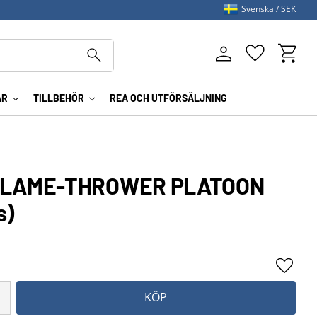
Svenska
SEK
Kundva
Favoriter
AR
TILLBEHÖR
REA OCH UTFÖRSÄLJNING
FLAME-THROWER PLATOON
s)
Lägg ti
KÖP