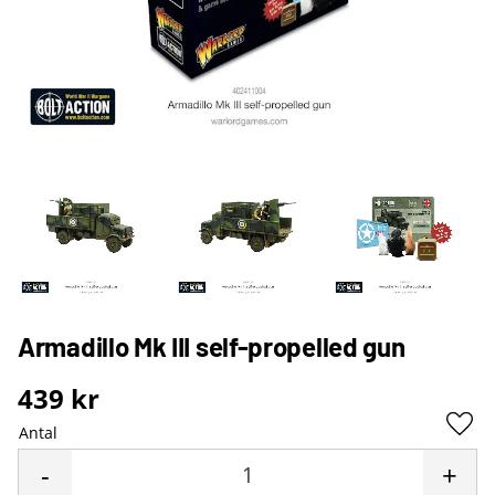
Armadillo Mk III self-propelled gun
439
kr
Antal
Lägg 
-
+