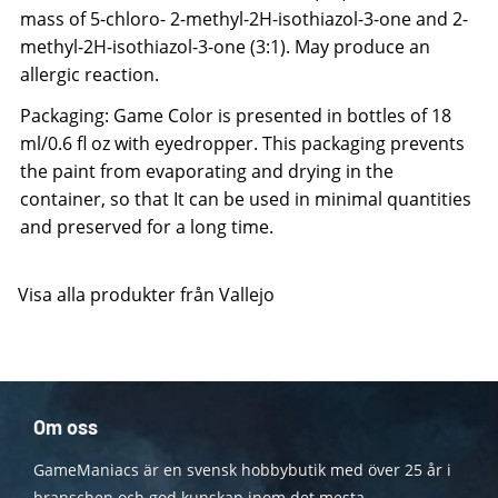
mass of 5-chloro- 2-methyl-2H-isothiazol-3-one and 2-
methyl-2H-isothiazol-3-one (3:1). May produce an
allergic reaction.
Packaging: Game Color is presented in bottles of 18
ml/0.6 fl oz with eyedropper. This packaging prevents
the paint from evaporating and drying in the
container, so that It can be used in minimal quantities
and preserved for a long time.
Visa alla produkter från Vallejo
Om oss
GameManiacs är en svensk hobbybutik med över 25 år i
branschen och god kunskap inom det mesta