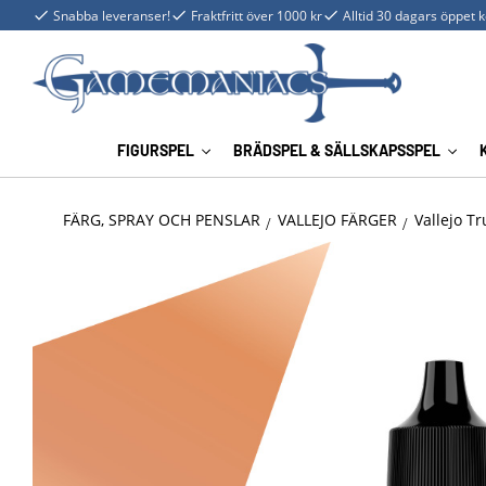
Snabba leveranser!
Fraktfritt över 1000 kr
Alltid 30 dagars öppet 
FIGURSPEL
BRÄDSPEL & SÄLLSKAPSSPEL
FÄRG, SPRAY OCH PENSLAR
VALLEJO FÄRGER
Vallejo Tr