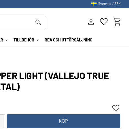
Svenska
SEK
Kundva
Favoriter
AR
TILLBEHÖR
REA OCH UTFÖRSÄLJNING
PER LIGHT (VALLEJO TRUE
ETAL)
Lägg ti
KÖP