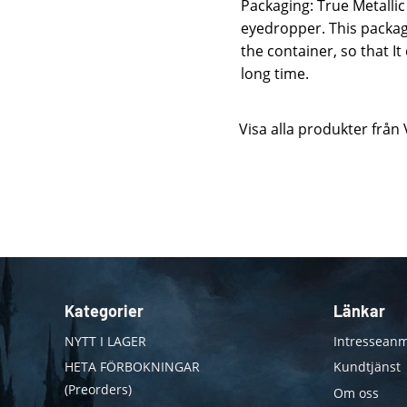
Packaging: True Metallic 
eyedropper. This packag
the container, so that I
long time.
Visa alla produkter från 
Kategorier
Länkar
NYTT I LAGER
Intresseanm
HETA FÖRBOKNINGAR
Kundtjänst
(Preorders)
Om oss