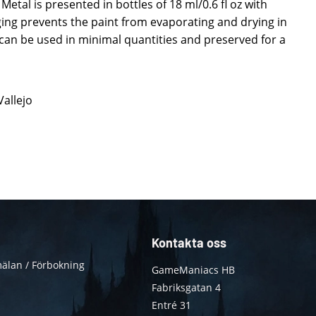
Metal is presented in bottles of 18 ml/0.6 fl oz with
ing prevents the paint from evaporating and drying in
t can be used in minimal quantities and preserved for a
Vallejo
Kontakta oss
älan / Förbokning
GameManiacs HB
Fabriksgatan 4
Entré 31