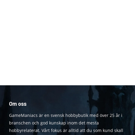
Om oss
GameManiacs är en svensk hobbybutik med över 25 år i
branschen och god kunskap inom det mesta
hobbyrelaterat. Vårt fokus är alltid att du som kund skall