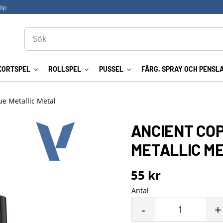
köp
KORTSPEL
ROLLSPEL
PUSSEL
FÄRG, SPRAY OCH PENSL
ue Metallic Metal
ANCIENT COP
METALLIC M
55
kr
Antal
-
+