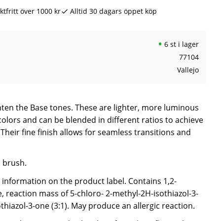
ktfritt över 1000 kr
Alltid 30 dagars öppet köp
6 st i lager
77104
Vallejo
hten the Base tones. These are lighter, more luminous
colors and can be blended in different ratios to achieve
Their fine finish allows for seamless transitions and
a brush.
e information on the product label. Contains 1,2-
, reaction mass of 5-chloro- 2-methyl-2H-isothiazol-3-
hiazol-3-one (3:1). May produce an allergic reaction.