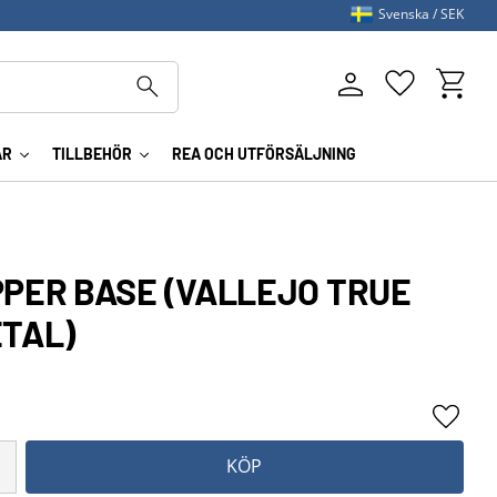
Svenska
SEK
Kundva
Favoriter
AR
TILLBEHÖR
REA OCH UTFÖRSÄLJNING
PER BASE (VALLEJO TRUE
ETAL)
Lägg ti
KÖP