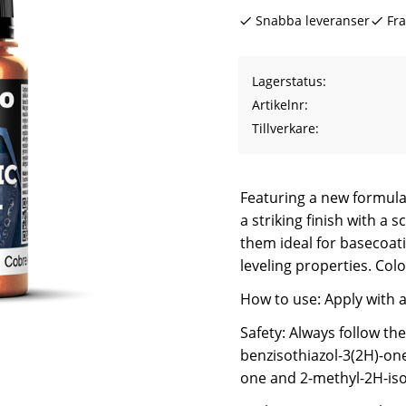
Snabba leveranser
Fra
Lagerstatus
Artikelnr
Tillverkare
Featuring a new formulat
a striking finish with a
them ideal for basecoati
leveling properties. Col
How to use: Apply with 
Safety: Always follow th
benzisothiazol-3(2H)-one
one and 2-methyl-2H-isot