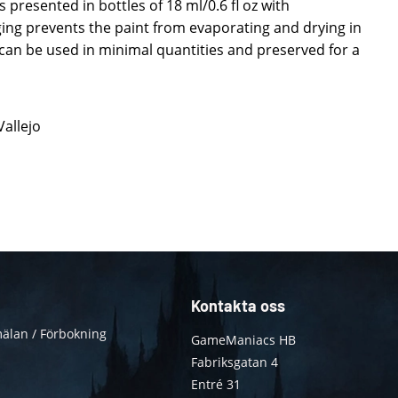
 presented in bottles of 18 ml/0.6 fl oz with
ing prevents the paint from evaporating and drying in
t can be used in minimal quantities and preserved for a
Vallejo
Kontakta oss
älan / Förbokning
GameManiacs HB
Fabriksgatan 4
Entré 31