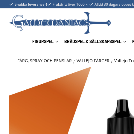
Snabba leveranser!
Fraktfritt över 1000 kr
Alltid 30 dagars öppet 
FIGURSPEL
BRÄDSPEL & SÄLLSKAPSSPEL
FÄRG, SPRAY OCH PENSLAR
VALLEJO FÄRGER
Vallejo Tr