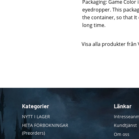
Packaging: Game Color is
eyedropper. This packag
the container, so that I
long time.
Visa alla produkter från 
Kategorier
Länkar
NYTT I LAGER
Intresseanm
HETA FÖRBOKNINGAR
Kundtjänst
(Preorders)
Om oss