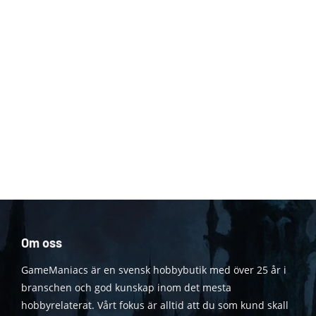
Om oss
GameManiacs är en svensk hobbybutik med över 25 år i
branschen och god kunskap inom det mesta
hobbyrelaterat. Vårt fokus är alltid att du som kund skall