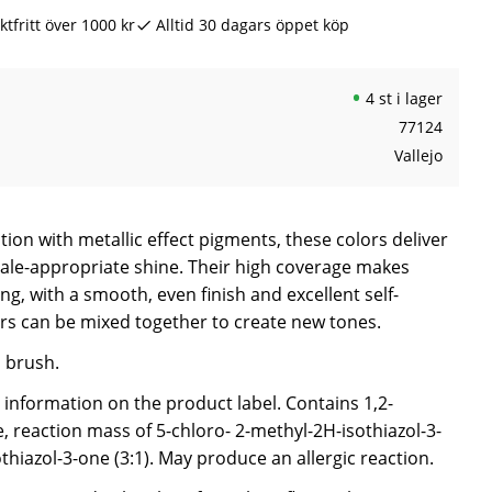
ktfritt över 1000 kr
Alltid 30 dagars öppet köp
4 st i lager
77124
Vallejo
ion with metallic effect pigments, these colors deliver
 scale-appropriate shine. Their high coverage makes
ng, with a smooth, even finish and excellent self-
ors can be mixed together to create new tones.
a brush.
e information on the product label. Contains 1,2-
, reaction mass of 5-chloro- 2-methyl-2H-isothiazol-3-
hiazol-3-one (3:1). May produce an allergic reaction.