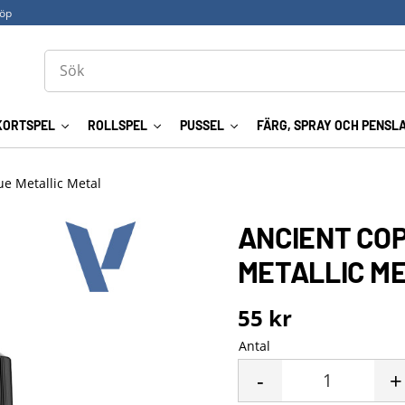
köp
KORTSPEL
ROLLSPEL
PUSSEL
FÄRG, SPRAY OCH PENSL
ue Metallic Metal
ANCIENT COP
METALLIC M
55
kr
Antal
-
+