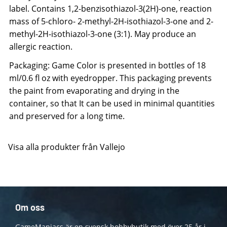
label. Contains 1,2-benzisothiazol-3(2H)-one, reaction
mass of 5-chloro- 2-methyl-2H-isothiazol-3-one and 2-
methyl-2H-isothiazol-3-one (3:1). May produce an
allergic reaction.
Packaging: Game Color is presented in bottles of 18
ml/0.6 fl oz with eyedropper. This packaging prevents
the paint from evaporating and drying in the
container, so that It can be used in minimal quantities
and preserved for a long time.
Visa alla produkter från Vallejo
Om oss
GameManiacs är en svensk hobbybutik med över 25 år i