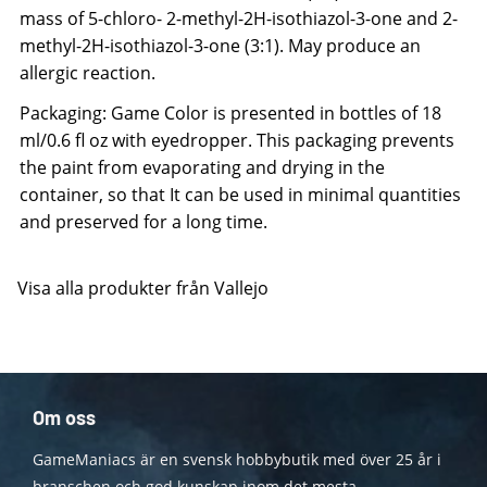
mass of 5-chloro- 2-methyl-2H-isothiazol-3-one and 2-
methyl-2H-isothiazol-3-one (3:1). May produce an
allergic reaction.
Packaging: Game Color is presented in bottles of 18
ml/0.6 fl oz with eyedropper. This packaging prevents
the paint from evaporating and drying in the
container, so that It can be used in minimal quantities
and preserved for a long time.
Visa alla produkter från Vallejo
Om oss
GameManiacs är en svensk hobbybutik med över 25 år i
branschen och god kunskap inom det mesta