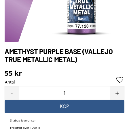
AMETHYST PURPLE BASE (VALLEJO
TRUE METALLIC METAL)
55
kr
Antal
Lägg 
-
+
KÖP
Snabba leveranser
Fraktfritt över 1000 kr