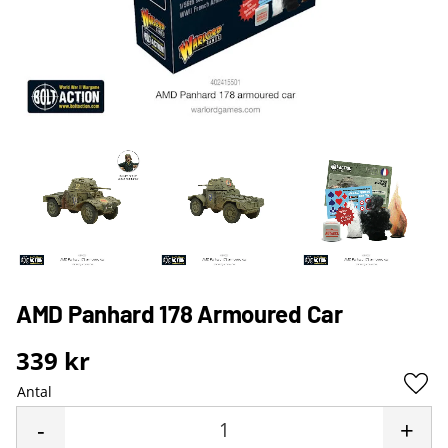
AMD Panhard 178 Armoured Car
339
kr
Antal
Lägg 
-
+