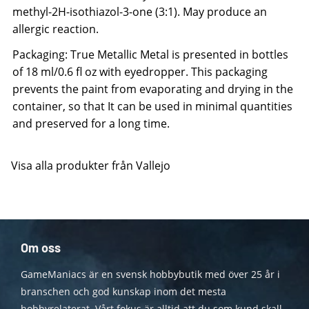
methyl-2H-isothiazol-3-one (3:1). May produce an
allergic reaction.
Packaging: True Metallic Metal is presented in bottles
of 18 ml/0.6 fl oz with eyedropper. This packaging
prevents the paint from evaporating and drying in the
container, so that It can be used in minimal quantities
and preserved for a long time.
Visa alla produkter från Vallejo
Om oss
GameManiacs är en svensk hobbybutik med över 25 år i
branschen och god kunskap inom det mesta
hobbyrelaterat. Vårt fokus är alltid att du som kund skall