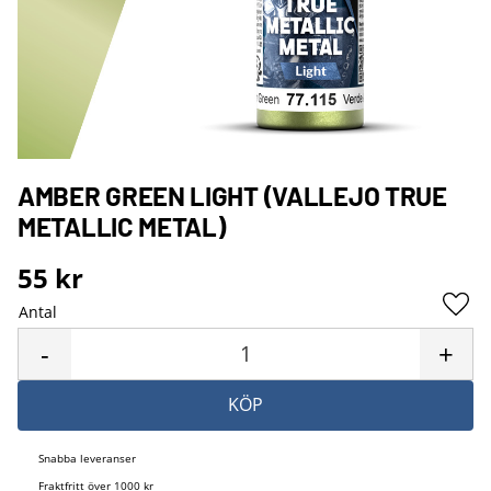
AMBER GREEN LIGHT (VALLEJO TRUE
METALLIC METAL)
55
kr
Antal
Lägg 
-
+
KÖP
Snabba leveranser
Fraktfritt över 1000 kr