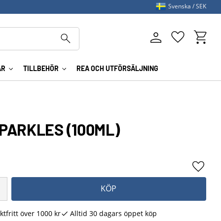
Svenska
SEK
Kundva
Favoriter
AR
TILLBEHÖR
REA OCH UTFÖRSÄLJNING
SPARKLES (100ML)
Lägg ti
KÖP
ktfritt över 1000 kr
Alltid 30 dagars öppet köp