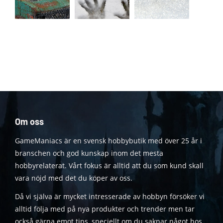
Om oss
GameManiacs är en svensk hobbybutik med över 25 år i
branschen och god kunskap inom det mesta
hobbyrelaterat. Vårt fokus är alltid att du som kund skall
vara nöjd med det du köper av oss.
Då vi själva är mycket intresserade av hobbyn försöker vi
alltid följa med på nya produkter och trender men tar
också gärna emot tips, speciellt om du saknar något hos