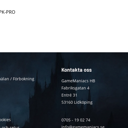
 PK-PRO
Kontakta oss
älan / Förbokning
GameManiacs HB
Fabriksgatan 4
Entré 31
53160 Lidköping
ookies
0705 - 19 02 74
info@gamemaniacs.se
 och retur