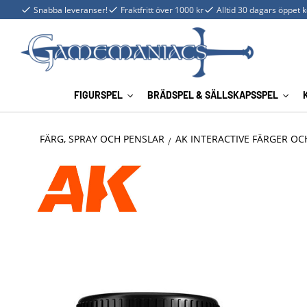
Snabba leveranser!
Fraktfritt över 1000 kr
Alltid 30 dagars öppet 
FIGURSPEL
BRÄDSPEL & SÄLLSKAPSSPEL
FÄRG, SPRAY OCH PENSLAR
AK INTERACTIVE FÄRGER OC