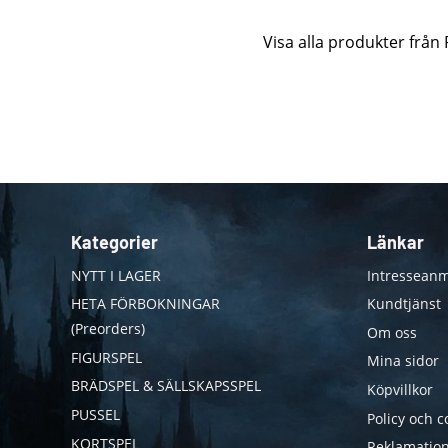
Visa alla produkter från
Kategorier
Länkar
NYTT I LAGER
Intresseanm
HETA FÖRBOKNINGAR
Kundtjänst
(Preorders)
Om oss
FIGURSPEL
Mina sidor
BRÄDSPEL & SÄLLSKAPSSPEL
Köpvillkor
PUSSEL
Policy och c
KORTSPEL
Reklamation