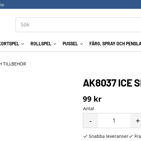
köp
KORTSPEL
ROLLSPEL
PUSSEL
FÄRG, SPRAY OCH PENSL
H TILLBEHÖR
AK8037 ICE 
99
kr
Antal
-
+
Snabba leveranser
Fra