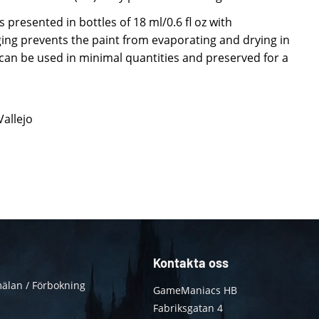
 presented in bottles of 18 ml/0.6 fl oz with
ing prevents the paint from evaporating and drying in
t can be used in minimal quantities and preserved for a
Vallejo
Kontakta oss
älan / Förbokning
GameManiacs HB
Fabriksgatan 4