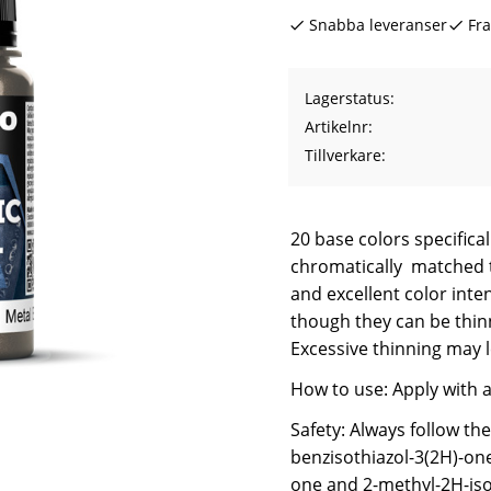
Snabba leveranser
Fra
Lagerstatus
Artikelnr
Tillverkare
20 base colors specifica
chromatically matched t
and excellent color inten
though they can be thin
Excessive thinning may l
How to use: Apply with a
Safety: Always follow th
benzisothiazol-3(2H)-one
one and 2-methyl-2H-isot