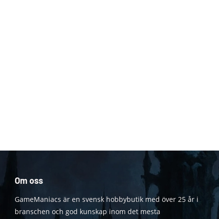
Om oss
GameManiacs är en svensk hobbybutik med över 25 år i
branschen och god kunskap inom det mesta