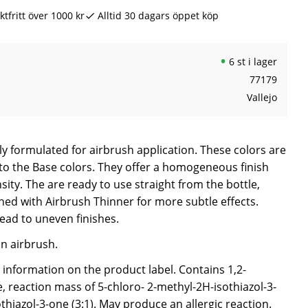
ktfritt över 1000 kr
Alltid 30 dagars öppet köp
6 st i lager
77179
Vallejo
lly formulated for airbrush application. These colors are
o the Base colors. They offer a homogeneous finish
sity. The are ready to use straight from the bottle,
ned with Airbrush Thinner for more subtle effects.
ead to uneven finishes.
n airbrush.
e information on the product label. Contains 1,2-
, reaction mass of 5-chloro- 2-methyl-2H-isothiazol-3-
hiazol-3-one (3:1). May produce an allergic reaction.