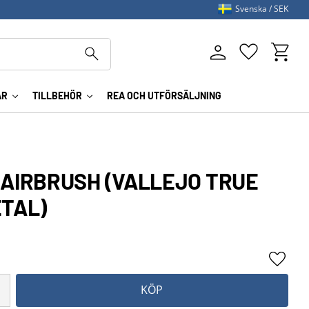
Svenska
SEK
Kundva
Favoriter
AR
TILLBEHÖR
REA OCH UTFÖRSÄLJNING
 AIRBRUSH (VALLEJO TRUE
ETAL)
Lägg ti
KÖP