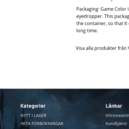
Packaging: Game Color is
eyedropper. This packag
the container, so that I
long time.
Visa alla produkter från 
Kategorier
Länkar
NYTT I LAGER
Intresseanm
HETA FÖRBOKNINGAR
Kundtjänst