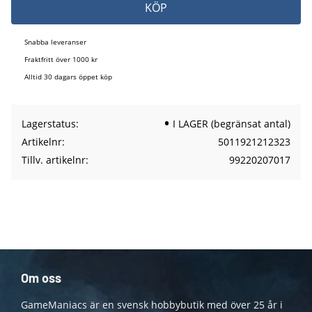
KÖP
Snabba leveranser
Fraktfritt över 1000 kr
Alltid 30 dagars öppet köp
Lagerstatus
I LAGER (begränsat antal)
Artikelnr
5011921212323
Tillv. artikelnr
99220207017
Om oss
GameManiacs är en svensk hobbybutik med över 25 år i