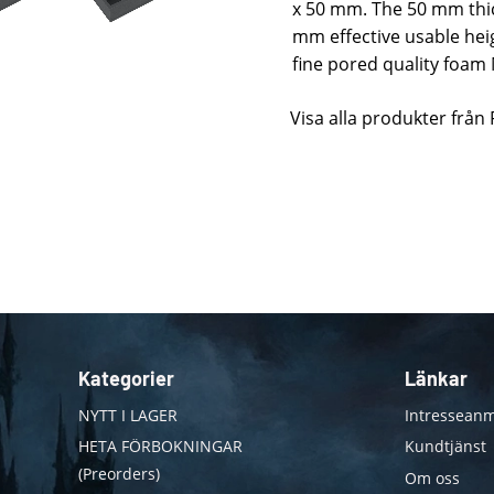
x 50 mm. The 50 mm thic
mm effective usable he
fine pored quality foam
Visa alla produkter från
Kategorier
Länkar
NYTT I LAGER
Intresseanm
HETA FÖRBOKNINGAR
Kundtjänst
(Preorders)
Om oss