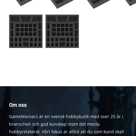
Om oss
GameManiacs är en svensk hobbybutik med över 25 år i
branschen och god kunskap inom det mesta
hobbyrelaterat. Vårt fokus är alltid att du som kund skall