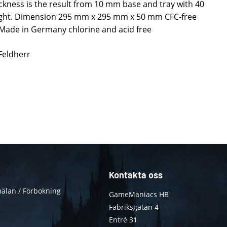
kness is the result from 10 mm base and tray with 40
ight. Dimension 295 mm x 295 mm x 50 mm CFC-free
 Made in Germany chlorine and acid free
 Feldherr
Kontakta oss
älan / Förbokning
GameManiacs HB
Fabriksgatan 4
Entré 31