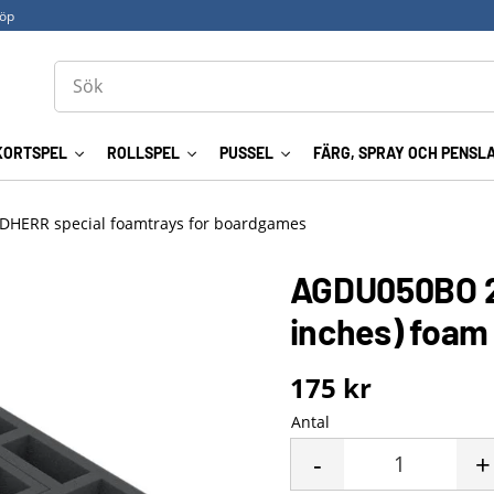
köp
KORTSPEL
ROLLSPEL
PUSSEL
FÄRG, SPRAY OCH PENSL
DHERR special foamtrays for boardgames
AGDU050BO 2
inches) foam
175
kr
Antal
-
+