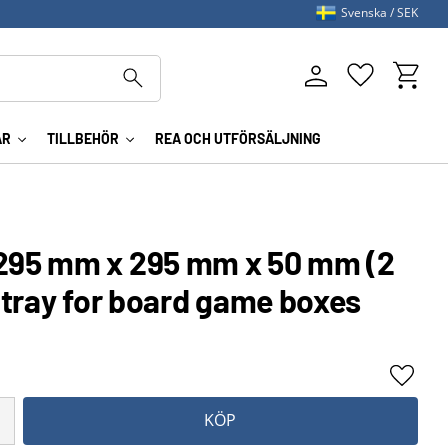
Svenska
SEK
Kundva
Favoriter
AR
TILLBEHÖR
REA OCH UTFÖRSÄLJNING
95 mm x 295 mm x 50 mm (2
 tray for board game boxes
Lägg ti
KÖP