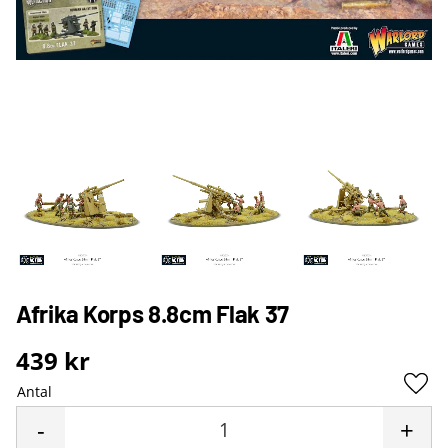
Afrika Korps 8.8cm Flak 37
439
kr
Antal
Lägg 
-
+