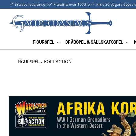
Snabba leveranser!
Fraktfritt över 1000 kr
Alltid 30 dagars öppet 
FIGURSPEL
BRÄDSPEL & SÄLLSKAPSSPEL
FIGURSPEL
BOLT ACTION