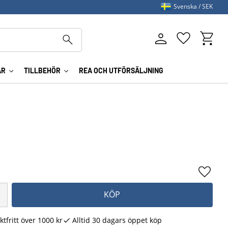
Svenska
SEK
Kundva
Favoriter
AR
TILLBEHÖR
REA OCH UTFÖRSÄLJNING
Lägg ti
KÖP
ktfritt över 1000 kr
Alltid 30 dagars öppet köp