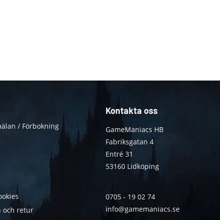
Kontakta oss
älan / Förbokning
GameManiacs HB
Fabriksgatan 4
Entré 31
53160 Lidköping
ookies
0705 - 19 02 74
info@gamemaniacs.se
 och retur