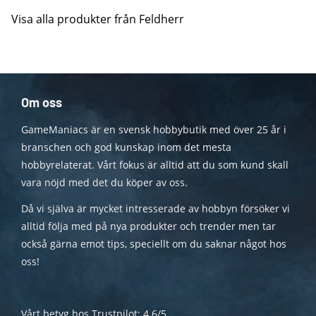
Visa alla produkter från Feldherr
Om oss
GameManiacs är en svensk hobbybutik med över 25 år i
branschen och god kunskap inom det mesta
hobbyrelaterat. Vårt fokus är alltid att du som kund skall
vara nöjd med det du köper av oss.
Då vi själva är mycket intresserade av hobbyn försöker vi
alltid följa med på nya produkter och trender men tar
också gärna emot tips, speciellt om du saknar något hos
oss!
Vårt betyg hos Trustpilot: 4.6/5