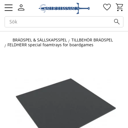
Kundv
Favorit
Meny
BRÄDSPEL & SÄLLSKAPSSPEL
TILLBEHÖR BRÄDSPEL
FELDHERR special foamtrays for boardgames