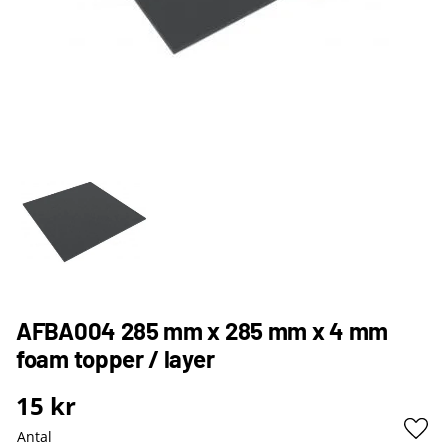
AFBA004 285 mm x 285 mm x 4 mm
foam topper / layer
15
kr
Antal
Lägg 