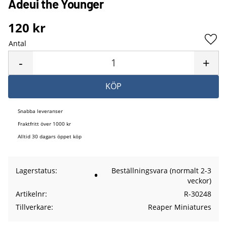
Adeui the Younger
120
kr
Antal
Lägg 
-
+
KÖP
Snabba leveranser
Fraktfritt över 1000 kr
Alltid 30 dagars öppet köp
Lagerstatus
Beställningsvara (normalt 2-3
veckor)
Artikelnr
R-30248
Tillverkare
Reaper Miniatures