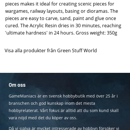
pieces makes it ideal for creating scenic pieces for
wargames, railway layouts, basing or dioramas. The
pieces are easy to carve, sand, paint and glue once
cured. The Acrylic Resin dries in 30 minutes, reaching
'ultimate hardness' in 24 hours. Gross weight: 350g
Visa alla produkter från Green Stuff World
Om oss
GameManiacs är en svensk hobbybutik med över 25 år i
branschen och god kunskap inom det mesta
hobbyrelaterat. Vårt fokus är alltid att du som kund skall
vara nöjd med det du köper av oss.
Då vi själva är mycket intresserade av hobbyn försöker vi