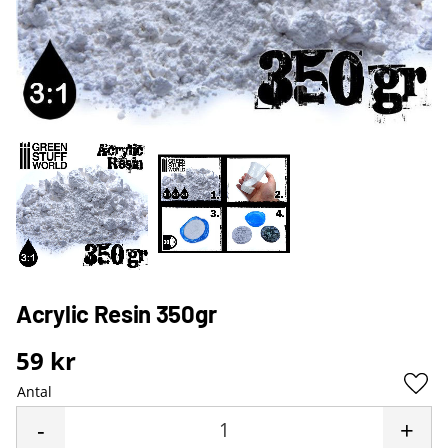
Acrylic Resin 350gr
59
kr
Antal
Lägg 
-
+